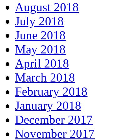
August 2018
July 2018
June 2018
May 2018
April 2018
March 2018
February 2018
January 2018
December 2017
November 2017