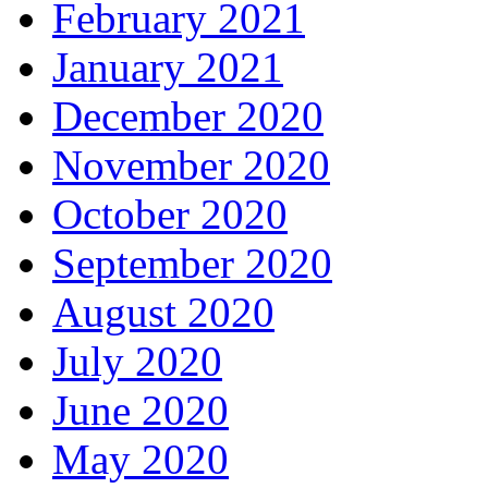
February 2021
January 2021
December 2020
November 2020
October 2020
September 2020
August 2020
July 2020
June 2020
May 2020