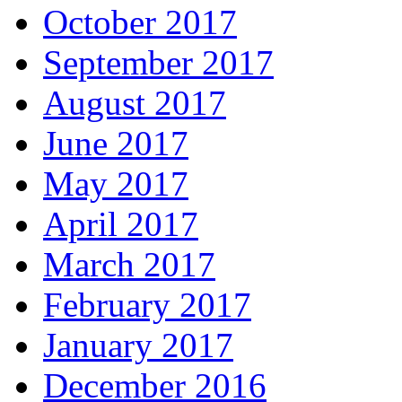
October 2017
September 2017
August 2017
June 2017
May 2017
April 2017
March 2017
February 2017
January 2017
December 2016