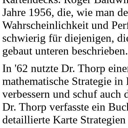
Jahre 1956, die, wie man de
Wahrscheinlichkeit und Per
schwierig für diejenigen, d
gebaut unteren beschrieben.
In '62 nutzte Dr. Thorp ei
mathematische Strategie in 
verbessern und schuf auch 
Dr. Thorp verfasste ein Buc
detaillierte Karte Strategi