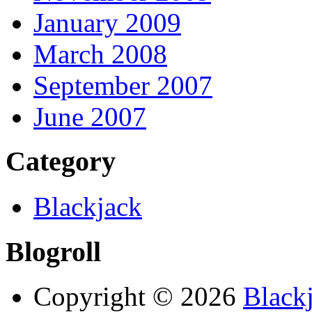
January 2009
March 2008
September 2007
June 2007
Category
Blackjack
Blogroll
Copyright © 2026
Black