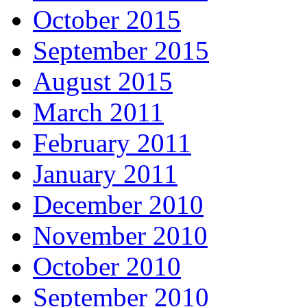
October 2015
September 2015
August 2015
March 2011
February 2011
January 2011
December 2010
November 2010
October 2010
September 2010