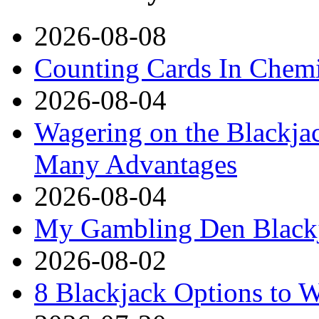
2026-08-08
Counting Cards In Chemi
2026-08-04
Wagering on the Blackja
Many Advantages
2026-08-04
My Gambling Den Blackj
2026-08-02
8 Blackjack Options to 