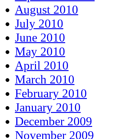
August 2010
July 2010
June 2010
May 2010
April 2010
March 2010
February 2010
January 2010
December 2009
November 2009