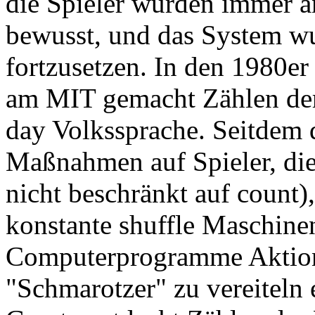
die Spieler wurden immer a
bewusst, und das System wu
fortzusetzen. In den 1980er
am MIT gemacht Zählen der 
day Volkssprache. Seitdem 
Maßnahmen auf Spieler, die 
nicht beschränkt auf count)
konstante shuffle Maschinen
Computerprogramme Aktion
"Schmarotzer" zu vereiteln 