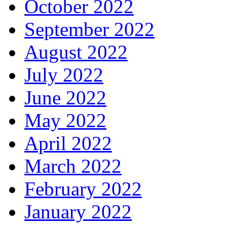
October 2022
September 2022
August 2022
July 2022
June 2022
May 2022
April 2022
March 2022
February 2022
January 2022