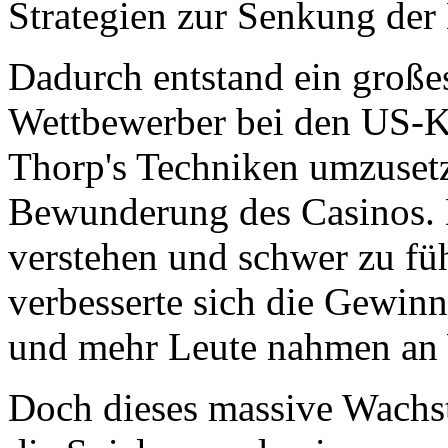
Strategien zur Senkung der 
Dadurch entstand ein große
Wettbewerber bei den US-Ka
Thorp's Techniken umzusetz
Bewunderung des Casinos. D
verstehen und schwer zu fü
verbesserte sich die Gewin
und mehr Leute nahmen an 
Doch dieses massive Wachst