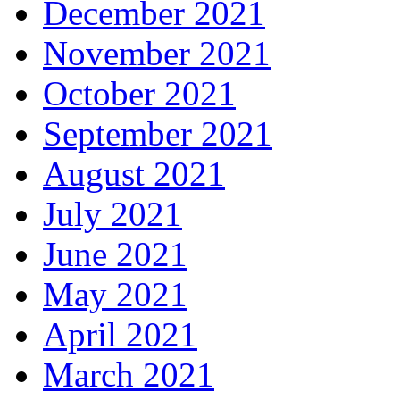
December 2021
November 2021
October 2021
September 2021
August 2021
July 2021
June 2021
May 2021
April 2021
March 2021