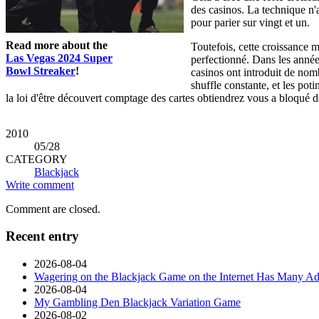
des casinos. La technique n'a
pour parier sur vingt et un.
Read more about the
Toutefois, cette croissance m
Las Vegas 2024 Super
perfectionné. Dans les années
Bowl Streaker
!
casinos ont introduit de nom
shuffle constante, et les po
la loi d'être découvert comptage des cartes obtiendrez vous a bloqué 
2010
05
/28
CATEGORY
Blackjack
Write comment
Comment are closed.
Recent entry
2026-08-04
Wagering on the Blackjack Game on the Internet Has Many A
2026-08-04
My Gambling Den Blackjack Variation Game
2026-08-02