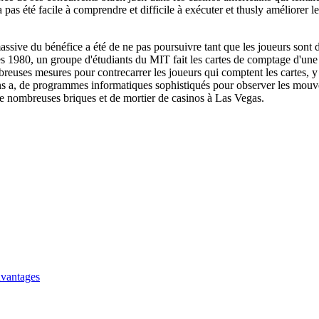
 pas été facile à comprendre et difficile à exécuter et thusly améliorer l
assive du bénéfice a été de ne pas poursuivre tant que les joueurs sont d
 1980, un groupe d'étudiants du MIT fait les cartes de comptage d'une pa
breuses mesures pour contrecarrer les joueurs qui comptent les cartes, y
tins a, de programmes informatiques sophistiqués pour observer les mouvem
de nombreuses briques et de mortier de casinos à Las Vegas.
dvantages