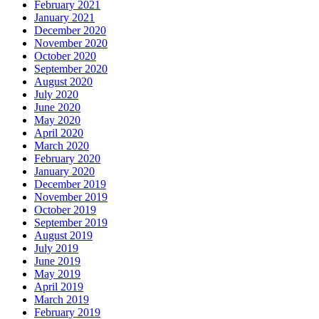
February 2021
January 2021
December 2020
November 2020
October 2020
September 2020
August 2020
July 2020
June 2020
May 2020
April 2020
March 2020
February 2020
January 2020
December 2019
November 2019
October 2019
September 2019
August 2019
July 2019
June 2019
May 2019
April 2019
March 2019
February 2019