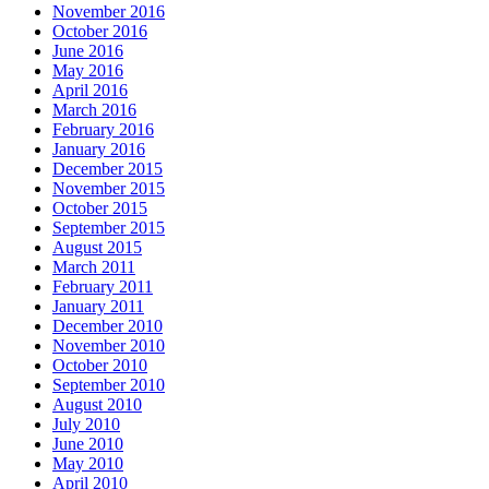
November 2016
October 2016
June 2016
May 2016
April 2016
March 2016
February 2016
January 2016
December 2015
November 2015
October 2015
September 2015
August 2015
March 2011
February 2011
January 2011
December 2010
November 2010
October 2010
September 2010
August 2010
July 2010
June 2010
May 2010
April 2010