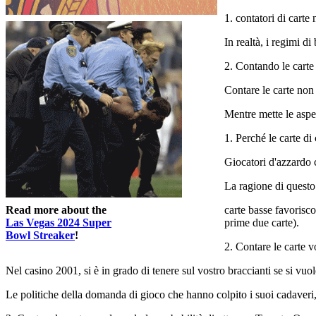
1. contatori di carte
In realtà, i regimi d
2. Contando le carte
Contare le carte non
Mentre mette le aspe
1. Perché le carte di
Giocatori d'azzardo 
La ragione di questo 
Read more about the
carte basse favorisco
Las Vegas 2024 Super
prime due carte).
Bowl Streaker
!
2. Contare le carte 
Nel casino 2001, si è in grado di tenere sul vostro braccianti se si vuo
Le politiche della domanda di gioco che hanno colpito i suoi cadaveri, n