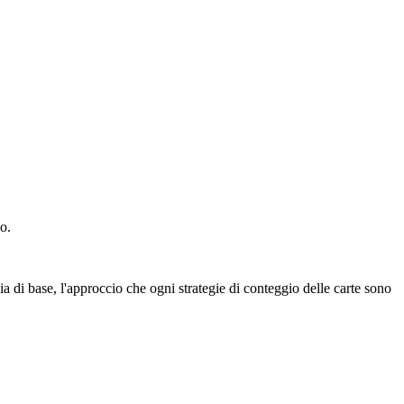
o.
gia di base, l'approccio che ogni strategie di conteggio delle carte sono