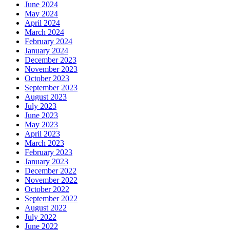
June 2024
May 2024
April 2024
March 2024
February 2024
January 2024
December 2023
November 2023
October 2023
September 2023
August 2023
July 2023
June 2023
May 2023
April 2023
March 2023
February 2023
January 2023
December 2022
November 2022
October 2022
September 2022
August 2022
July 2022
June 2022