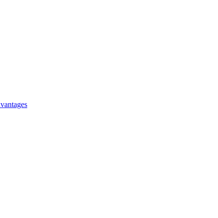
dvantages