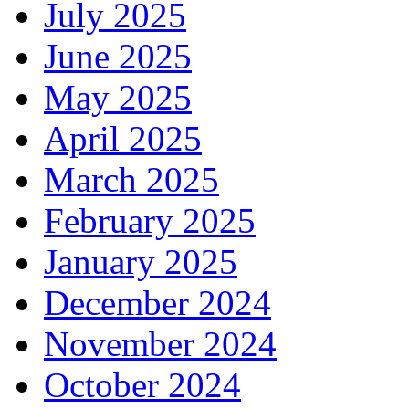
July 2025
June 2025
May 2025
April 2025
March 2025
February 2025
January 2025
December 2024
November 2024
October 2024