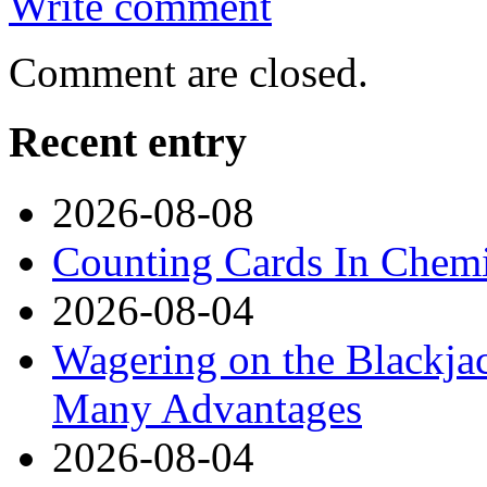
Write comment
Comment are closed.
Recent entry
2026-08-08
Counting Cards In Chemi
2026-08-04
Wagering on the Blackja
Many Advantages
2026-08-04