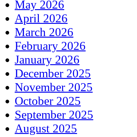
May 2026
April 2026
March 2026
February 2026
January 2026
December 2025
November 2025
October 2025
September 2025
August 2025