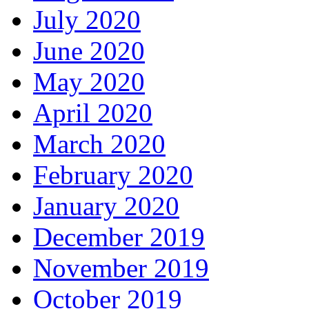
July 2020
June 2020
May 2020
April 2020
March 2020
February 2020
January 2020
December 2019
November 2019
October 2019