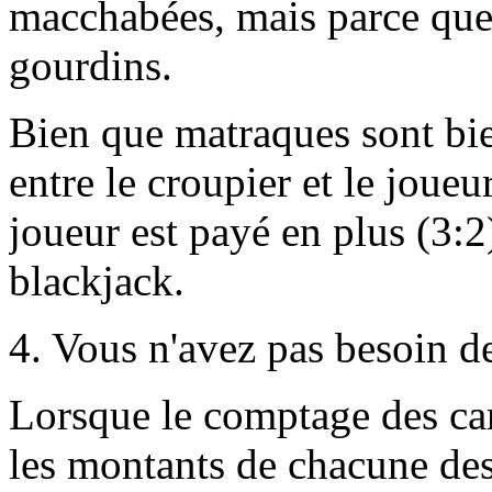
macchabées, mais parce que 
gourdins.
Bien que matraques sont bie
entre le croupier et le joueur
joueur est payé en plus (3:2)
blackjack.
4. Vous n'avez pas besoin d
Lorsque le comptage des car
les montants de chacune des