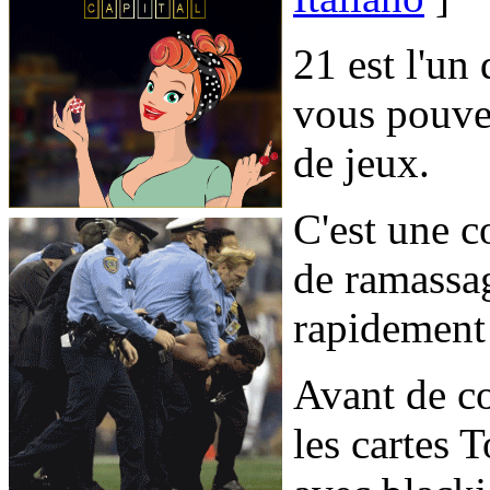
21 est l'un
vous pouvez
de jeux.
C'est une 
de ramassag
rapidement 
Avant de c
les cartes 