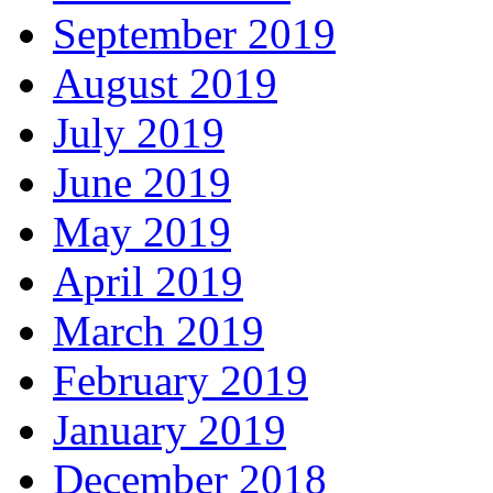
September 2019
August 2019
July 2019
June 2019
May 2019
April 2019
March 2019
February 2019
January 2019
December 2018