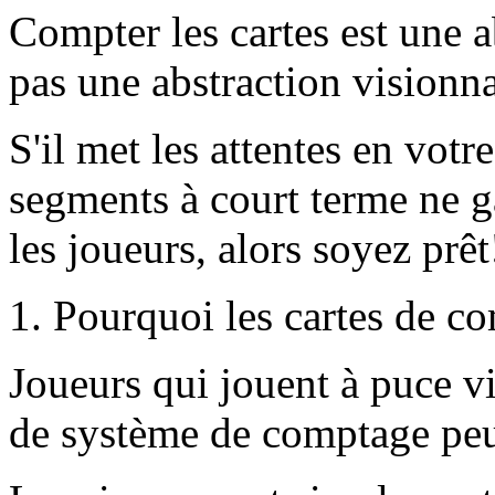
Compter les cartes est une 
pas une abstraction visionna
S'il met les attentes en votr
segments à court terme ne g
les joueurs, alors soyez prêt
1. Pourquoi les cartes de c
Joueurs qui jouent à puce v
de système de comptage peut