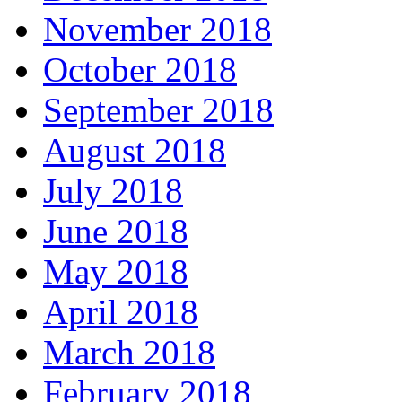
November 2018
October 2018
September 2018
August 2018
July 2018
June 2018
May 2018
April 2018
March 2018
February 2018