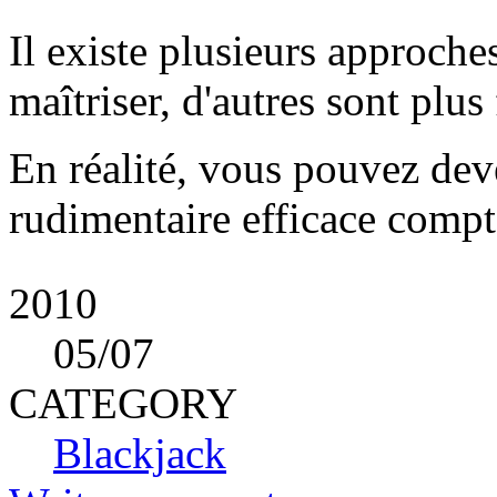
Il existe plusieurs approches
maîtriser, d'autres sont plus 
En réalité, vous pouvez dev
rudimentaire efficace compt
2010
05
/07
CATEGORY
Blackjack