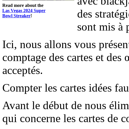
avec blackj
Read more about the
des stratég
Las Vegas 2024 Super
Bowl Streaker
!
sont mis à p
Ici, nous allons vous présent
comptage des cartes et des 
acceptés.
Compter les cartes idées fau
Avant le début de nous élim
qui concerne les cartes de 