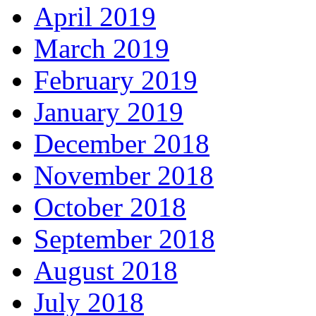
April 2019
March 2019
February 2019
January 2019
December 2018
November 2018
October 2018
September 2018
August 2018
July 2018