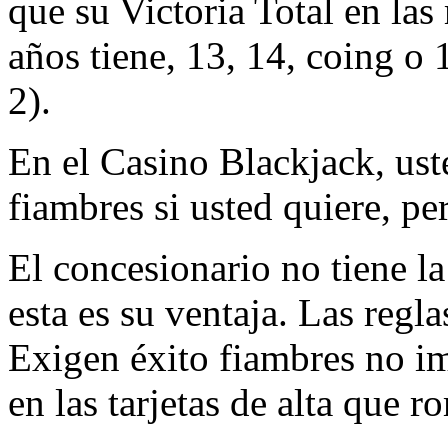
que su Victoria Total en la
años tiene, 13, 14, coing o 
2).
En el Casino Blackjack, us
fiambres si usted quiere, pe
El concesionario no tiene la
esta es su ventaja. Las regl
Exigen éxito fiambres no im
en las tarjetas de alta que r