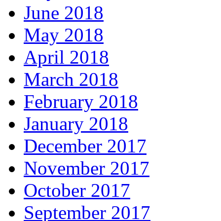
June 2018
May 2018
April 2018
March 2018
February 2018
January 2018
December 2017
November 2017
October 2017
September 2017