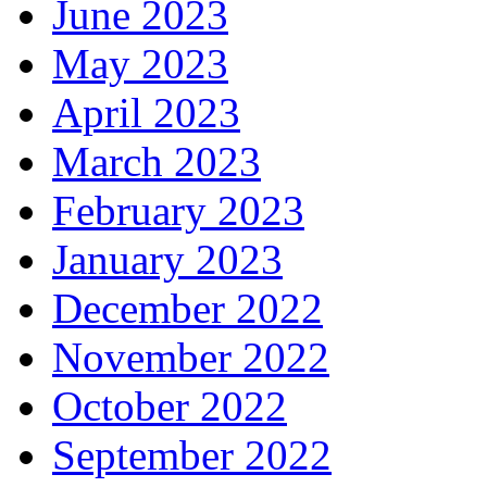
June 2023
May 2023
April 2023
March 2023
February 2023
January 2023
December 2022
November 2022
October 2022
September 2022