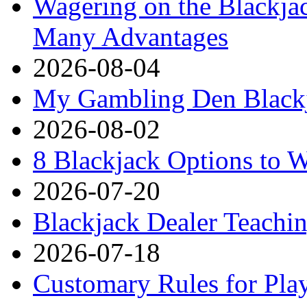
Wagering on the Blackja
Many Advantages
2026-08-04
My Gambling Den Blackj
2026-08-02
8 Blackjack Options to 
2026-07-20
Blackjack Dealer Teachi
2026-07-18
Customary Rules for Pla