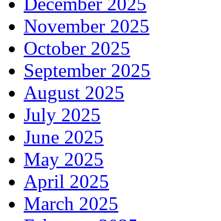
December 2025
November 2025
October 2025
September 2025
August 2025
July 2025
June 2025
May 2025
April 2025
March 2025