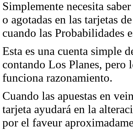
Simplemente necesita saber 
o agotadas en las tarjetas de
cuando las Probabilidades e
Esta es una cuenta simple de
contando Los Planes, pero l
funciona razonamiento.
Cuando las apuestas en vein
tarjeta ayudará en la altera
por el faveur aproximadam