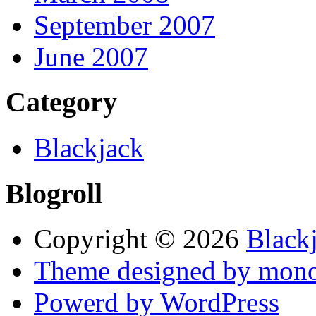
September 2007
June 2007
Category
Blackjack
Blogroll
Copyright © 2026
Black
Theme designed by mono
Powerd by WordPress