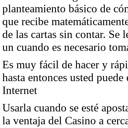
planteamiento básico de có
que recibe matemáticamente
de las cartas sin contar. Se 
un cuando es necesario toma
Es muy fácil de hacer y rá
hasta entonces usted puede 
Internet
Usarla cuando se esté apost
la ventaja del Casino a cerc