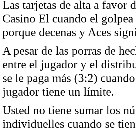
Las tarjetas de alta a favor
Casino El cuando el golpea 
porque decenas y Aces signi
A pesar de las porras de hec
entre el jugador y el distrib
se le paga más (3:2) cuando
jugador tiene un límite.
Usted no tiene sumar los nú
individuelles cuando se tien