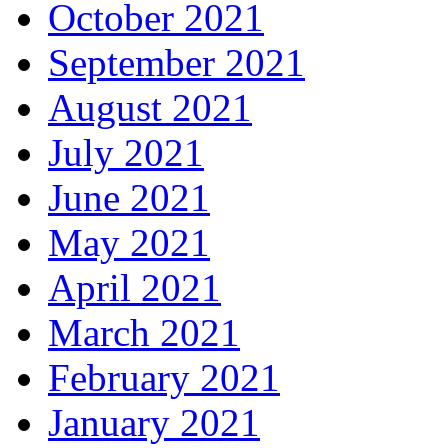
October 2021
September 2021
August 2021
July 2021
June 2021
May 2021
April 2021
March 2021
February 2021
January 2021