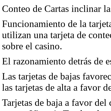
Conteo de Cartas inclinar la
Funcionamiento de la tarjet
utilizan una tarjeta de cont
sobre el casino.
El razonamiento detrás de es
Las tarjetas de bajas favore
las tarjetas de alta a favor d
Tarjetas de baja a favor del