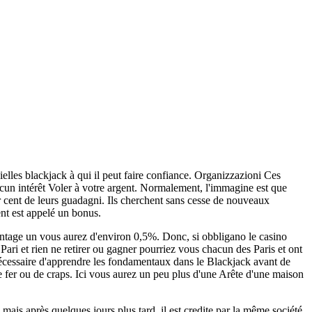
cielles blackjack à qui il peut faire confiance. Organizzazioni Ces
aucun intérêt Voler à votre argent. Normalement, l'immagine est que
r cent de leurs guadagni. Ils cherchent sans cesse de nouveaux
sent est appelé un bonus.
vantage un vous aurez d'environ 0,5%. Donc, si obbligano le casino
Pari et rien ne retirer ou gagner pourriez vous chacun des Paris et ont
 nécessaire d'apprendre les fondamentaux dans le Blackjack avant de
 fer ou de craps. Ici vous aurez un peu plus d'une Arête d'une maison
 mais après quelques jours plus tard, il est credite par la même société.