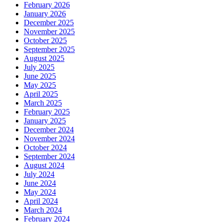
February 2026
January 2026
December 2025
November 2025
October 2025
September 2025
August 2025
July 2025
June 2025
May 2025
April 2025
March 2025
February 2025
January 2025
December 2024
November 2024
October 2024
September 2024
August 2024
July 2024
June 2024
May 2024
April 2024
March 2024
February 2024