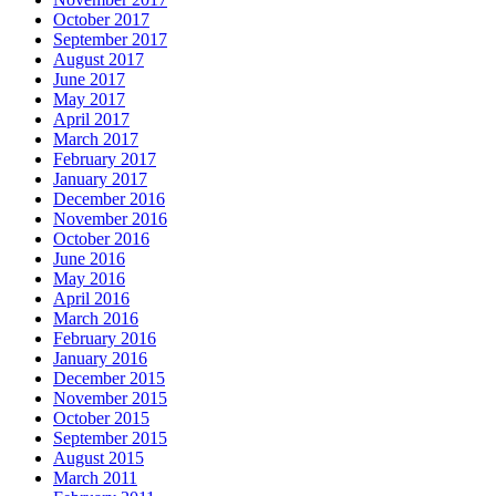
October 2017
September 2017
August 2017
June 2017
May 2017
April 2017
March 2017
February 2017
January 2017
December 2016
November 2016
October 2016
June 2016
May 2016
April 2016
March 2016
February 2016
January 2016
December 2015
November 2015
October 2015
September 2015
August 2015
March 2011