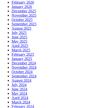
February 2026
January 2026
December 2025
November 2025
October 2025
September 2025
August 2025
July 2025
June 2025
May 2025
April 2025
March 2025
February 2025
January 2025
December 2024
November 2024
October 2024
September 2024
August 2024
July 2024
June 2024
May 2024
April 2024
March 2024
February 2024