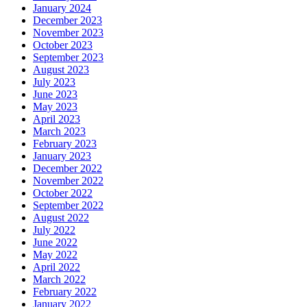
January 2024
December 2023
November 2023
October 2023
September 2023
August 2023
July 2023
June 2023
May 2023
April 2023
March 2023
February 2023
January 2023
December 2022
November 2022
October 2022
September 2022
August 2022
July 2022
June 2022
May 2022
April 2022
March 2022
February 2022
January 2022