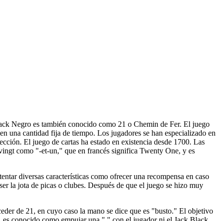
. Jack Negro es también conocido como 21 o Chemin de Fer. El juego
en una cantidad fija de tiempo. Los jugadores se han especializado en
irección. El juego de cartas ha estado en existencia desde 1700. Las
 vingt como "-et-un," que en francés significa Twenty One, y es
ntentar diversas características como ofrecer una recompensa en caso
ser la jota de picas o clubes. Después de que el juego se hizo muy
eder de 21, en cuyo caso la mano se dice que es "busto." El objetivo
o, es conocido como empujar una "," con el jugador ni el Jack Black,