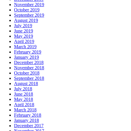
November 2019
October 2019
September 2019
August 2019
July 2019
June 2019
May 2019
April 2019
March 2019
February 2019
January 2019
December 2018
November 2018
October 2018
September 2018
August 2018
July 2018
June 2018
May 2018
April 2018
March 2018
February 2018
January 2018
December 2017
November 2017